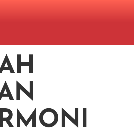
DAH
AN
ARMONI