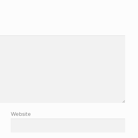
Website