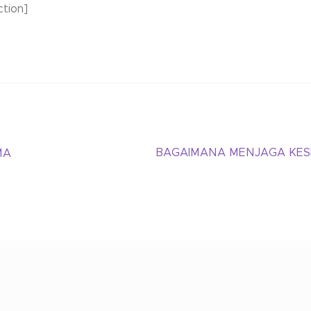
tion]
BAGAIMANA MENJAGA KESIH
MA