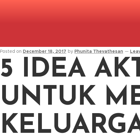
Posted on
December 18, 2017
by
Phunita Thevathesan
—
Lea
5 IDEA AK
UNTUK M
KELUARG