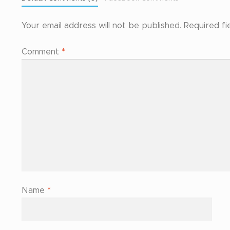
Your email address will not be published.
Required fi
Comment
*
Name
*