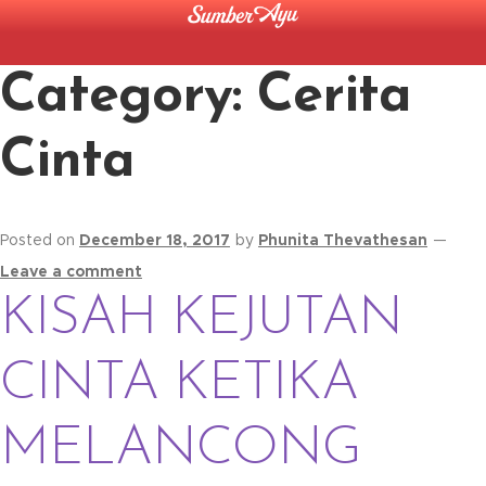
Category:
Cerita
Cinta
Posted on
December 18, 2017
by
Phunita Thevathesan
—
Leave a comment
KISAH KEJUTAN
CINTA KETIKA
MELANCONG