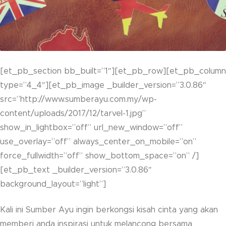
[et_pb_section bb_built=”1″][et_pb_row][et_pb_column
type=”4_4″][et_pb_image _builder_version=”3.0.86″
src=”http://www.sumberayu.com.my/wp-
content/uploads/2017/12/tarvel-1.jpg”
show_in_lightbox=”off” url_new_window=”off”
use_overlay=”off” always_center_on_mobile=”on”
force_fullwidth=”off” show_bottom_space=”on” /]
[et_pb_text _builder_version=”3.0.86″
background_layout=”light”]
Kali ini Sumber Ayu ingin berkongsi kisah cinta yang akan
memberi anda inspirasi untuk melancong bersama